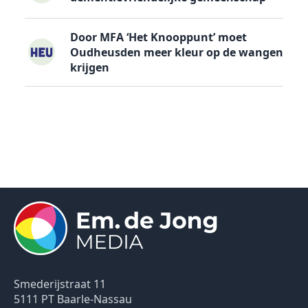
Door MFA ‘Het Knooppunt’ moet
Oudheusden meer kleur op de wangen
krijgen
Smederijstraat 11
5111 PT Baarle-Nassau