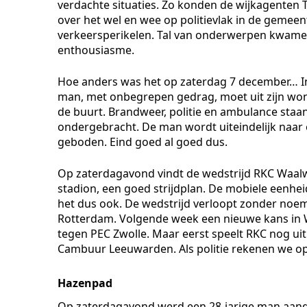
verdachte situaties. Zo konden de wijkagenten 
over het wel en wee op politievlak in de gemee
verkeersperikelen. Tal van onderwerpen kwamen 
enthousiasme.
Hoe anders was het op zaterdag 7 december… In
man, met onbegrepen gedrag, moet uit zijn won
de buurt. Brandweer, politie en ambulance staan
ondergebracht. De man wordt uiteindelijk naar 
geboden. Eind goed al goed dus.
Op zaterdagavond vindt de wedstrijd RKC Waalwi
stadion, een goed strijdplan. De mobiele eenhe
het dus ook. De wedstrijd verloopt zonder noe
Rotterdam. Volgende week een nieuwe kans in 
tegen PEC Zwolle. Maar eerst speelt RKC nog ui
Cambuur Leeuwarden. Als politie rekenen we op u
Hazenpad
Op zaterdagavond werd een 28-jarige man aang