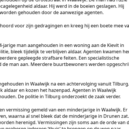
agelegenheid aldaar. Hij werd in de boeien geslagen. Hij
e worden gehouden door de aanwezige agenten.
ehoord voor zijn gedragingen en kreeg hij een boete mee v
4-jarige man aangehouden in een woning aan de Kievit in
tie, bleek tijdelijk te verblijven aldaar. Agenten kwamen h
rdere gepleegde strafbare feiten. Een specialistische
eld de man aan. Meerdere buurtbewoners werden opgeschri
gehouden in Waalwijk na een achtervolging vanuit Tilburg
ak aldaar en kozen het hazenpad. Agenten in Waalwijk
uden. De politie in Tilburg onderzoekt de zaak verder.
 vermissing gemeld van een minderjarige in Waalwijk. Er
n, waarna al snel bleek dat de minderjarige in Drunen zat.
 worden herenigd. Vermissingen zijn soms aan de orde van 
we proberen iedereen ‘thuis’ te brengen op de weg naar