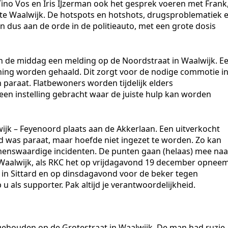
Tino Vos en Iris IJzerman ook het gesprek voeren met Frank
nte Waalwijk. De hotspots en hotshots, drugsproblematiek 
dus aan de orde in de politieauto, met een grote dosis
 de middag een melding op de Noordstraat in Waalwijk. E
ing worden gehaald. Dit zorgt voor de nodige commotie i
 paraat. Flatbewoners worden tijdelijk elders
een instelling gebracht waar de juiste hulp kan worden
jk – Feyenoord plaats aan de Akkerlaan. Een uitverkocht
id was paraat, maar hoefde niet ingezet te worden. Zo kan
menswaardige incidenten. De punten gaan (helaas) mee naa
Waalwijk, als RKC het op vrijdagavond 19 december opnee
t in Sittard en op dinsdagavond voor de beker tegen
 als supporter. Pak altijd je verantwoordelijkheid.
ehouden op de Grotestraat in Waalwijk. De man had ruzie