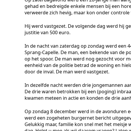
gehad en bedreigde enkele mensen bij een horec
verweerde zich hevig, maar kon onder control
Hij werd vastgezet. De volgende dag werd hij g
justitie van 500 euro.
In de nacht van zaterdag op zondag werd een 4
Sprang-Capelle. De man, een bekende van de poli
op het spoor. De man werd nog gezocht voor mee
eenheid van de politie betrad de woning en hi
door de inval. De man werd vastgezet.
In dezelfde nacht werden drie jongemannen aan
De drie waren betrokken bij een (poging) inbra
kwamen meteen in actie en konden de drie aanho
Op zondag 8 december werd in de avonduren een
werd een zogeheten burgernet bericht uitgegeve
Gelukkig maar, familie kon snel met het meisje
dag. Helpt u mee als wij daarom vragen? Laten 