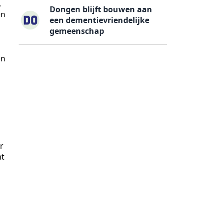
,
Dongen blijft bouwen aan
en
een dementievriendelijke
gemeenschap
en
n
r
mt