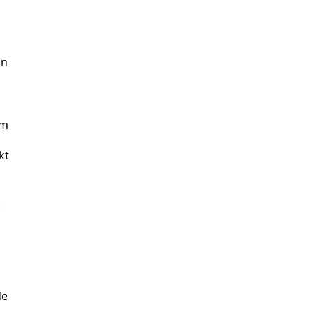
an
em
kt
.
de