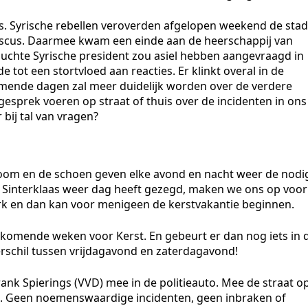
os. Syrische rebellen veroverden afgelopen weekend de stad
ascus. Daarmee kwam een einde aan de heerschappij van
luchte Syrische president zou asiel hebben aangevraagd in
 tot een stortvloed aan reacties. Er klinkt overal in de
komende dagen zal meer duidelijk worden over de verdere
t gesprek voeren op straat of thuis over de incidenten in ons
 bij tal van vragen?
oom en de schoen geven elke avond en nacht weer de nodi
Nu Sinterklaas weer dag heeft gezegd, maken we ons op voor
rk en dan kan voor menigeen de kerstvakantie beginnen.
e komende weken voor Kerst. En gebeurt er dan nog iets in 
rschil tussen vrijdagavond en zaterdagavond!
k Spierings (VVD) mee in de politieauto. Mee de straat o
e. Geen noemenswaardige incidenten, geen inbraken of