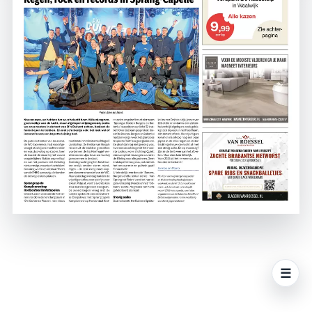
☰
Men