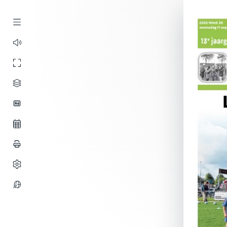
Verder luister
Opnieuw beginn