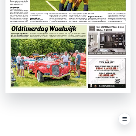
☰
Men