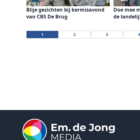
Blije gezichten bij kermisavond
Doe mee m
van CBS De Brug
de landeli
1
2
3