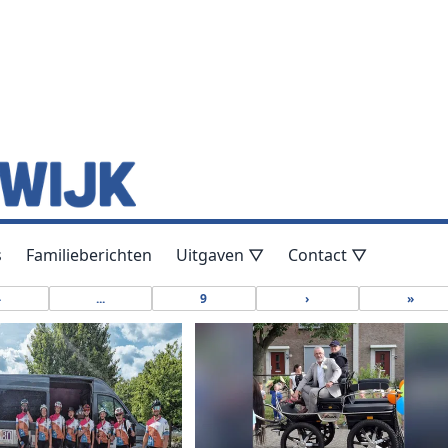
s
Familieberichten
Uitgaven ▽
Contact ▽
4
...
9
›
»