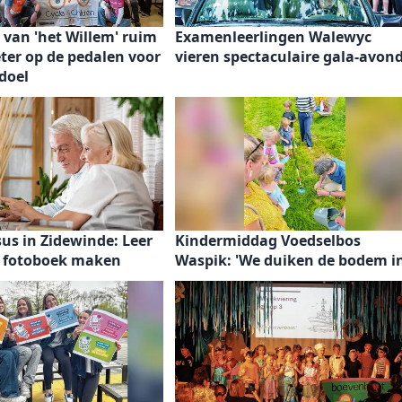
 van 'het Willem' ruim
Examenleerlingen Walewyc
ter op de pedalen voor
vieren spectaculaire gala-avon
doel
sus in Zidewinde: Leer
Kindermiddag Voedselbos
n fotoboek maken
Waspik: 'We duiken de bodem in