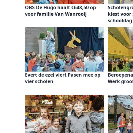
OBS De Hugo haalt €648,50 op
Scholengr
voor familie Van Wanrooij
kiest voor
schooldag
Evert de ezel viert Pasen mee op
Beroepena
vier scholen
Werk groo