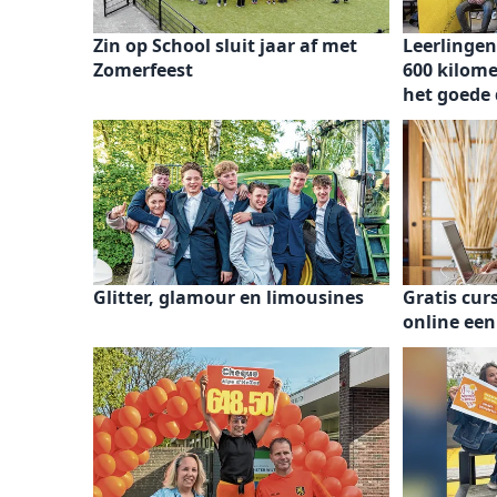
Zin op School sluit jaar af met
Leerlingen
Zomerfeest
600 kilome
het goede 
Glitter, glamour en limousines
Gratis cur
online ee