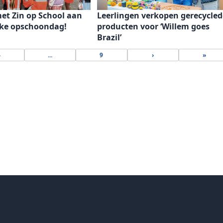
et Zin op School aan
Leerlingen verkopen gerecycled
jke opschoondag!
producten voor ‘Willem goes
Brazil’
4
...
9
›
»