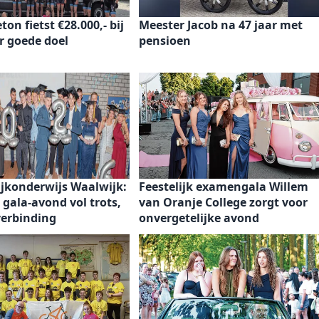
on fietst €28.000,- bij
Meester Jacob na 47 jaar met
r goede doel
pensioen
ijkonderwijs Waalwijk:
Feestelijk examengala Willem
e gala-avond vol trots,
van Oranje College zorgt voor
verbinding
onvergetelijke avond