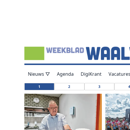
Nieuws ▽
Agenda
DigiKrant
Vacature
1
2
3