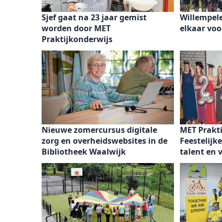
Sjef gaat na 23 jaar gemist
Willempelet
worden door MET
elkaar voo
Praktijkonderwijs
Nieuwe zomercursus digitale
MET Prakt
zorg en overheidswebsites in de
Feestelijk
Bibliotheek Waalwijk
talent en 